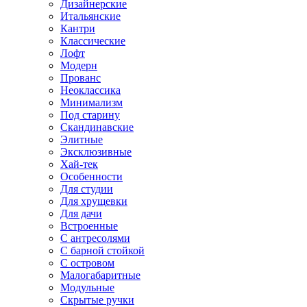
Дизайнерские
Итальянские
Кантри
Классические
Лофт
Модерн
Прованс
Неоклассика
Минимализм
Под старину
Скандинавские
Элитные
Эксклюзивные
Хай-тек
Особенности
Для студии
Для хрущевки
Для дачи
Встроенные
С антресолями
С барной стойкой
С островом
Малогабаритные
Модульные
Скрытые ручки