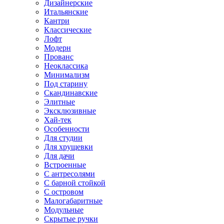
Дизайнерские
Итальянские
Кантри
Классические
Лофт
Модерн
Прованс
Неоклассика
Минимализм
Под старину
Скандинавские
Элитные
Эксклюзивные
Хай-тек
Особенности
Для студии
Для хрущевки
Для дачи
Встроенные
С антресолями
С барной стойкой
С островом
Малогабаритные
Модульные
Скрытые ручки