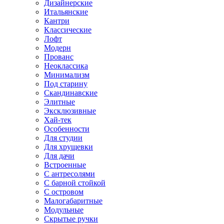
Дизайнерские
Итальянские
Кантри
Классические
Лофт
Модерн
Прованс
Неоклассика
Минимализм
Под старину
Скандинавские
Элитные
Эксклюзивные
Хай-тек
Особенности
Для студии
Для хрущевки
Для дачи
Встроенные
С антресолями
С барной стойкой
С островом
Малогабаритные
Модульные
Скрытые ручки