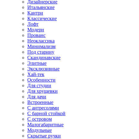
Дизайнерские
Итальянские
Кантри
Классические
Лофт
Модерн
Прованс
Неоклассика
Минимализм
Под старину
Скандинавские
Элитные
Эксклюзивные
Хай-тек
Особенности
Для студии
Для хрущевки
Для дачи
Встроенные
С антресолями
С барной стойкой
С островом
Малогабаритные
Модульные
Скрытые ручки