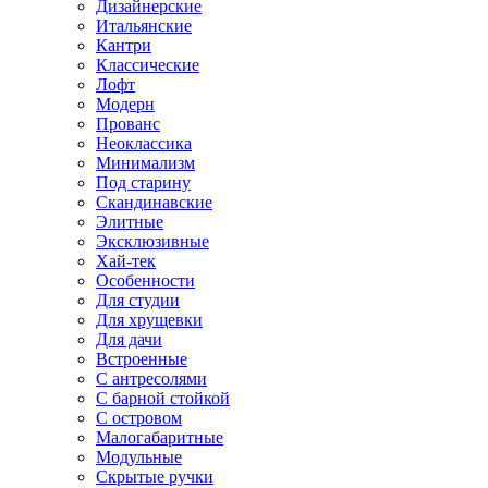
Дизайнерские
Итальянские
Кантри
Классические
Лофт
Модерн
Прованс
Неоклассика
Минимализм
Под старину
Скандинавские
Элитные
Эксклюзивные
Хай-тек
Особенности
Для студии
Для хрущевки
Для дачи
Встроенные
С антресолями
С барной стойкой
С островом
Малогабаритные
Модульные
Скрытые ручки