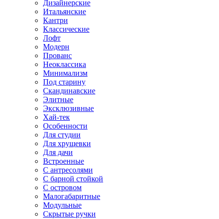
Дизайнерские
Итальянские
Кантри
Классические
Лофт
Модерн
Прованс
Неоклассика
Минимализм
Под старину
Скандинавские
Элитные
Эксклюзивные
Хай-тек
Особенности
Для студии
Для хрущевки
Для дачи
Встроенные
С антресолями
С барной стойкой
С островом
Малогабаритные
Модульные
Скрытые ручки