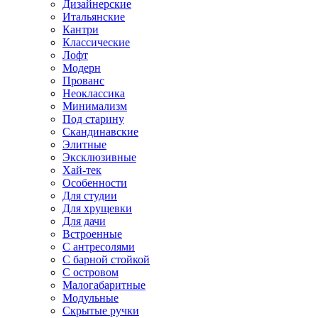
Дизайнерские
Итальянские
Кантри
Классические
Лофт
Модерн
Прованс
Неоклассика
Минимализм
Под старину
Скандинавские
Элитные
Эксклюзивные
Хай-тек
Особенности
Для студии
Для хрущевки
Для дачи
Встроенные
С антресолями
С барной стойкой
С островом
Малогабаритные
Модульные
Скрытые ручки