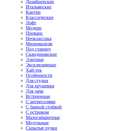
Дизайнерские
Итальянские
Кантри
Классические
Лофт
Модерн
Прованс
Неоклассика
Минимализм
Под старину
Скандинавские
Элитные
Эксклюзивные
Хай-тек
Особенности
Для студии
Для хрущевки
Для дачи
Встроенные
С антресолями
С барной стойкой
С островом
Малогабаритные
Модульные
Скрытые ручки