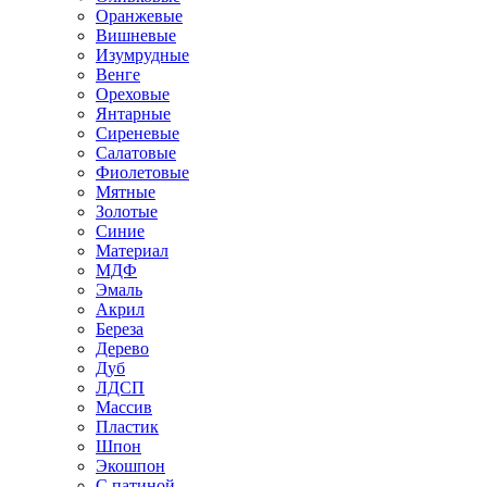
Оранжевые
Вишневые
Изумрудные
Венге
Ореховые
Янтарные
Сиреневые
Салатовые
Фиолетовые
Мятные
Золотые
Синие
Материал
МДФ
Эмаль
Акрил
Береза
Дерево
Дуб
ЛДСП
Массив
Пластик
Шпон
Экошпон
С патиной