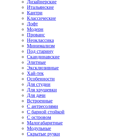
Дизайнерские
Итальянские
Кантри
Классические
Лофт
Модерн
Прованс
Неоклассика
Минимализм
Под старину
Скандинавские
Элитные
Эксклюзивные
Хай-тек
Особенности
Для студии
Для хрущевки
Для дачи
Встроенные
С антресолями
С барной стойкой
С островом
Малогабаритные
Модульные
Скрытые ручки