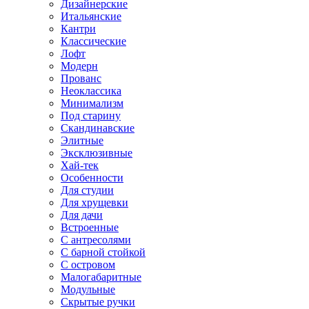
Дизайнерские
Итальянские
Кантри
Классические
Лофт
Модерн
Прованс
Неоклассика
Минимализм
Под старину
Скандинавские
Элитные
Эксклюзивные
Хай-тек
Особенности
Для студии
Для хрущевки
Для дачи
Встроенные
С антресолями
С барной стойкой
С островом
Малогабаритные
Модульные
Скрытые ручки