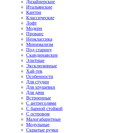
Дизайнерские
Итальянские
Кантри
Классические
Лофт
Модерн
Прованс
Неоклассика
Минимализм
Под старину
Скандинавские
Элитные
Эксклюзивные
Хай-тек
Особенности
Для студии
Для хрущевки
Для дачи
Встроенные
С антресолями
С барной стойкой
С островом
Малогабаритные
Модульные
Скрытые ручки