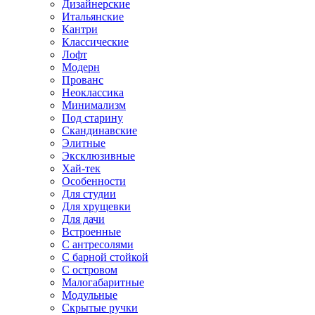
Дизайнерские
Итальянские
Кантри
Классические
Лофт
Модерн
Прованс
Неоклассика
Минимализм
Под старину
Скандинавские
Элитные
Эксклюзивные
Хай-тек
Особенности
Для студии
Для хрущевки
Для дачи
Встроенные
С антресолями
С барной стойкой
С островом
Малогабаритные
Модульные
Скрытые ручки