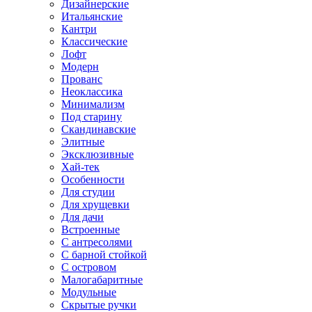
Дизайнерские
Итальянские
Кантри
Классические
Лофт
Модерн
Прованс
Неоклассика
Минимализм
Под старину
Скандинавские
Элитные
Эксклюзивные
Хай-тек
Особенности
Для студии
Для хрущевки
Для дачи
Встроенные
С антресолями
С барной стойкой
С островом
Малогабаритные
Модульные
Скрытые ручки