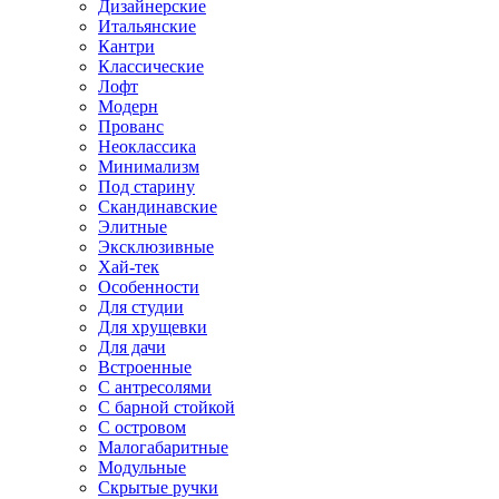
Дизайнерские
Итальянские
Кантри
Классические
Лофт
Модерн
Прованс
Неоклассика
Минимализм
Под старину
Скандинавские
Элитные
Эксклюзивные
Хай-тек
Особенности
Для студии
Для хрущевки
Для дачи
Встроенные
С антресолями
С барной стойкой
С островом
Малогабаритные
Модульные
Скрытые ручки