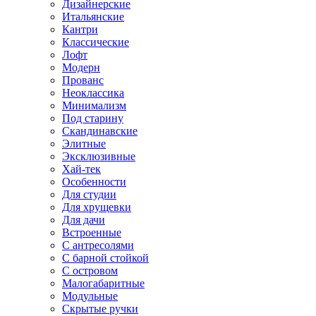
Дизайнерские
Итальянские
Кантри
Классические
Лофт
Модерн
Прованс
Неоклассика
Минимализм
Под старину
Скандинавские
Элитные
Эксклюзивные
Хай-тек
Особенности
Для студии
Для хрущевки
Для дачи
Встроенные
С антресолями
С барной стойкой
С островом
Малогабаритные
Модульные
Скрытые ручки