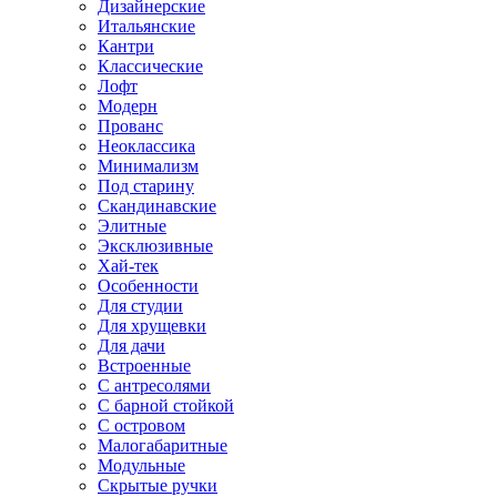
Дизайнерские
Итальянские
Кантри
Классические
Лофт
Модерн
Прованс
Неоклассика
Минимализм
Под старину
Скандинавские
Элитные
Эксклюзивные
Хай-тек
Особенности
Для студии
Для хрущевки
Для дачи
Встроенные
С антресолями
С барной стойкой
С островом
Малогабаритные
Модульные
Скрытые ручки