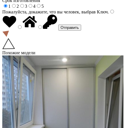
Срок изготовления
1
2
3
4
5
Пожалуйста, докажите, что вы человек, выбрав
Ключ
.
Похожие модели