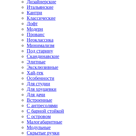
Дизайнерские
Итальянские
Кантри
Классические
Лофт
Модерн
Прованс
Неоклассика
Минимализм
Под старину
Скандинавские
Элитные
Эксклюзивные
Хай-тек
Особенности
Для студии
Для хрущевки
Для дачи
Встроенные
С антресолями
С барной стойкой
С островом
Малогабаритные
Модульные
Скрытые ручки