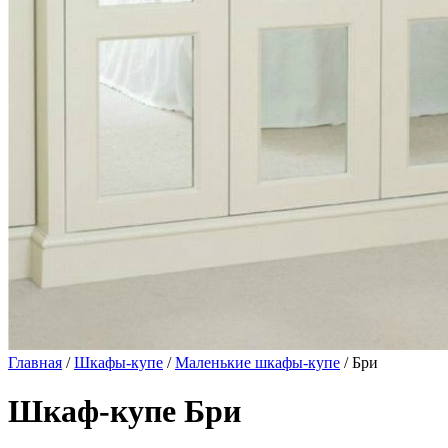
Главная
/
Шкафы-купе
/
Маленькие шкафы-купе
/ Бри
Шкаф-купе Бри