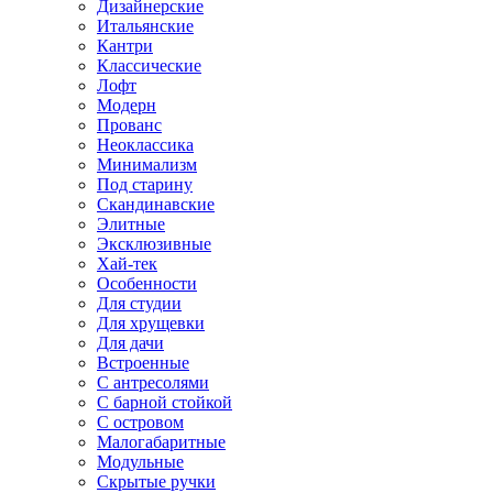
Дизайнерские
Итальянские
Кантри
Классические
Лофт
Модерн
Прованс
Неоклассика
Минимализм
Под старину
Скандинавские
Элитные
Эксклюзивные
Хай-тек
Особенности
Для студии
Для хрущевки
Для дачи
Встроенные
С антресолями
С барной стойкой
С островом
Малогабаритные
Модульные
Скрытые ручки