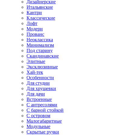
Дизайнерские
Итальянские
Кантри
Классические
Лофт
Модерн
Прованс
Неоклассика
Минимализм
Под старину
Скандинавские
Элитные
Эксклюзивные
Хай-тек
Особенности
Для студии
Для хрущевки
Для дачи
Встроенные
С антресолями
С барной стойкой
С островом
Малогабаритные
Модульные
Скрытые ручки