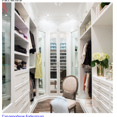
Гардеробная Бабедтуап