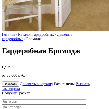
Главная
/
Каталог гардеробных
/
Дешевые
гардеробные
/ Бромидж
Гардеробная Бромидж
Цена:
от 36 000
руб.
Добавить в корзину
Расчет цены
Вызвать
Заказать
замерщика
Получить расчет