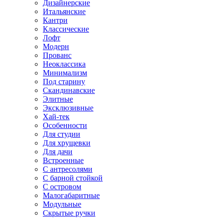
Дизайнерские
Итальянские
Кантри
Классические
Лофт
Модерн
Прованс
Неоклассика
Минимализм
Под старину
Скандинавские
Элитные
Эксклюзивные
Хай-тек
Особенности
Для студии
Для хрущевки
Для дачи
Встроенные
С антресолями
С барной стойкой
С островом
Малогабаритные
Модульные
Скрытые ручки