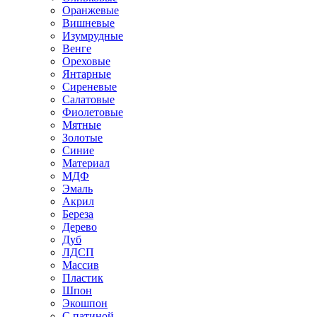
Оранжевые
Вишневые
Изумрудные
Венге
Ореховые
Янтарные
Сиреневые
Салатовые
Фиолетовые
Мятные
Золотые
Синие
Материал
МДФ
Эмаль
Акрил
Береза
Дерево
Дуб
ЛДСП
Массив
Пластик
Шпон
Экошпон
С патиной