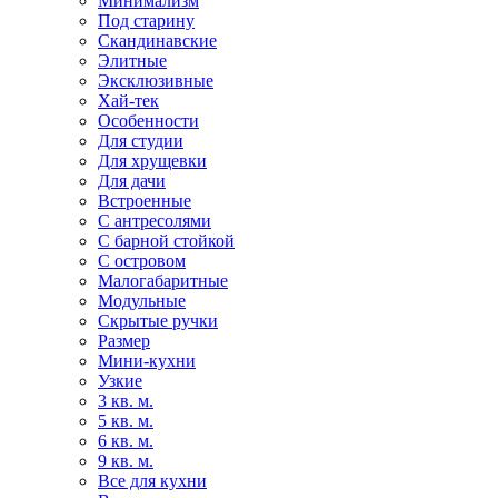
Минимализм
Под старину
Скандинавские
Элитные
Эксклюзивные
Хай-тек
Особенности
Для студии
Для хрущевки
Для дачи
Встроенные
С антресолями
С барной стойкой
С островом
Малогабаритные
Модульные
Скрытые ручки
Размер
Мини-кухни
Узкие
3 кв. м.
5 кв. м.
6 кв. м.
9 кв. м.
Все для кухни