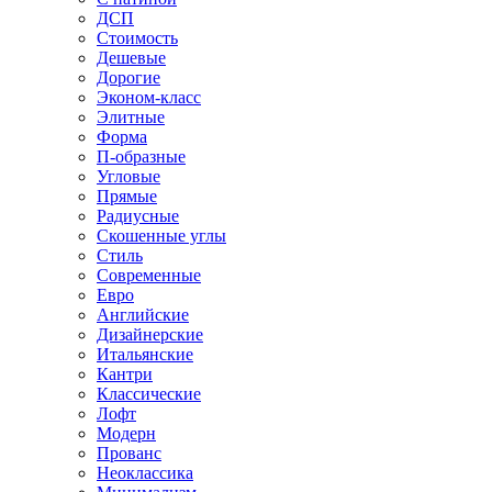
ДСП
Стоимость
Дешевые
Дорогие
Эконом-класс
Элитные
Форма
П-образные
Угловые
Прямые
Радиусные
Скошенные углы
Стиль
Современные
Евро
Английские
Дизайнерские
Итальянские
Кантри
Классические
Лофт
Модерн
Прованс
Неоклассика