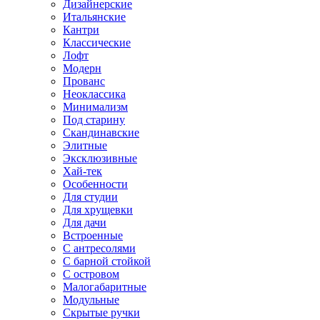
Дизайнерские
Итальянские
Кантри
Классические
Лофт
Модерн
Прованс
Неоклассика
Минимализм
Под старину
Скандинавские
Элитные
Эксклюзивные
Хай-тек
Особенности
Для студии
Для хрущевки
Для дачи
Встроенные
С антресолями
С барной стойкой
С островом
Малогабаритные
Модульные
Скрытые ручки