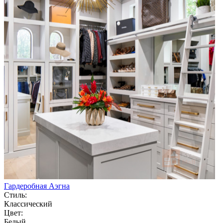
Гардеробная Аэгна
Стиль:
Классический
Цвет:
Белый