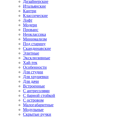
Дизайнерские
Итальянские
Кантри
Классические
Лофт
Модерн
Прованс
Неоклассика
Минимализм
Под старину
Скандинавские
Элитные
Эксклюзивные
Хай-тек
Особенности
Для студии
Для хрущевки
Для дачи
Встроенные
С антресолями
С барной стойкой
С островом
Малогабаритные
Модульные
Скрытые ручки