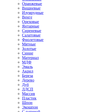
Оранжевые
Вишневые
Изумрудные
Венге
Ореховые
Янтарные
Сиреневые
Салатовые
Фиолетовые
Мятные
Золотые
Синие
Материал
МДФ
Эмаль
Акрил
Береза
Дерево
Дуб
ЛДСП
Массив
Пластик
Шпон
Экошпон
С патиной