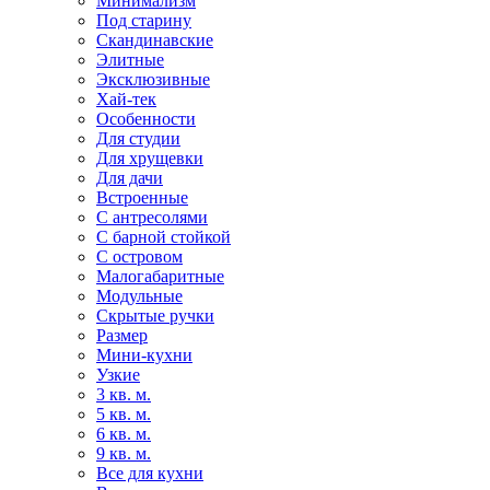
Минимализм
Под старину
Скандинавские
Элитные
Эксклюзивные
Хай-тек
Особенности
Для студии
Для хрущевки
Для дачи
Встроенные
С антресолями
С барной стойкой
С островом
Малогабаритные
Модульные
Скрытые ручки
Размер
Мини-кухни
Узкие
3 кв. м.
5 кв. м.
6 кв. м.
9 кв. м.
Все для кухни