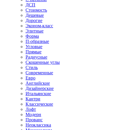
ДСП
Стоимость
Дешевые
Дорогие
Эконом-класс
Элитные
Форма
П-образные
Угловые
Прямые
Радиусные
Скошенные углы
Стиль
Современные
Евро
Английские
Дизайнерские
Итальянские
Кантри
Классические
Лофт
Модерн
Прованс
Неоклассика