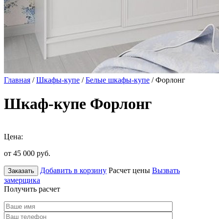
Главная
/
Шкафы-купе
/
Белые шкафы-купе
/ Форлонг
Шкаф-купе Форлонг
Цена:
от 45 000
руб.
Добавить в корзину
Расчет цены
Вызвать
Заказать
замерщика
Получить расчет