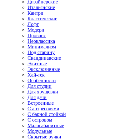
Дизайнерские
Итальянские
Кантри
Классические
Лофт
Модерн
Прованс
Неоклассика
Минимализм
Под старину
Скандинавские
Элитные
Эксклюзивные
Хай-тек
Особенности
Для студии
Для хрущевки
Для дачи
Встроенные
С антресолями
С барной стойкой
С островом
Малогабаритные
Модульные
Скрытые ручки