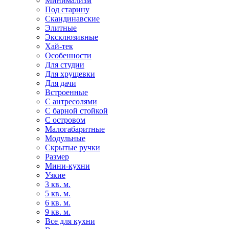
Минимализм
Под старину
Скандинавские
Элитные
Эксклюзивные
Хай-тек
Особенности
Для студии
Для хрущевки
Для дачи
Встроенные
С антресолями
С барной стойкой
С островом
Малогабаритные
Модульные
Скрытые ручки
Размер
Мини-кухни
Узкие
3 кв. м.
5 кв. м.
6 кв. м.
9 кв. м.
Все для кухни