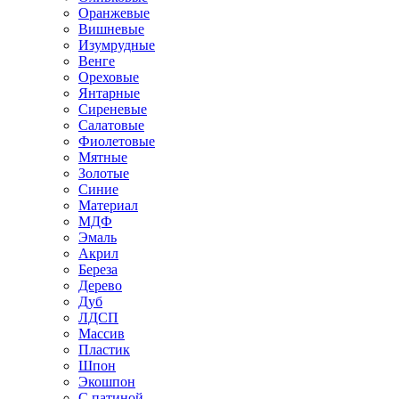
Оранжевые
Вишневые
Изумрудные
Венге
Ореховые
Янтарные
Сиреневые
Салатовые
Фиолетовые
Мятные
Золотые
Синие
Материал
МДФ
Эмаль
Акрил
Береза
Дерево
Дуб
ЛДСП
Массив
Пластик
Шпон
Экошпон
С патиной