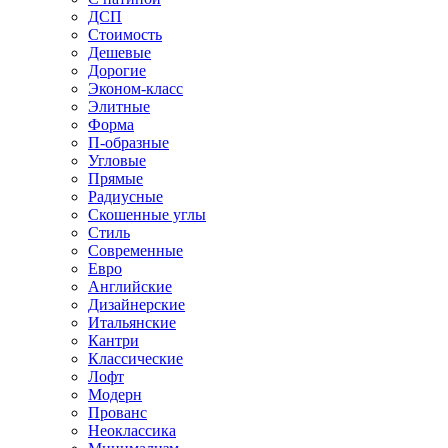
ДСП
Стоимость
Дешевые
Дорогие
Эконом-класс
Элитные
Форма
П-образные
Угловые
Прямые
Радиусные
Скошенные углы
Стиль
Современные
Евро
Английские
Дизайнерские
Итальянские
Кантри
Классические
Лофт
Модерн
Прованс
Неоклассика