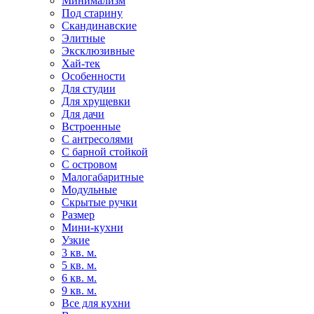
Минимализм
Под старину
Скандинавские
Элитные
Эксклюзивные
Хай-тек
Особенности
Для студии
Для хрущевки
Для дачи
Встроенные
С антресолями
С барной стойкой
С островом
Малогабаритные
Модульные
Скрытые ручки
Размер
Мини-кухни
Узкие
3 кв. м.
5 кв. м.
6 кв. м.
9 кв. м.
Все для кухни