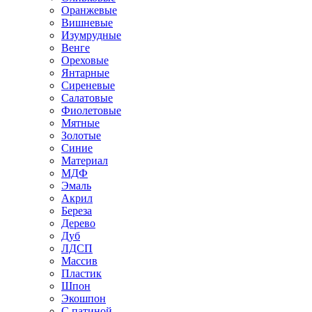
Оранжевые
Вишневые
Изумрудные
Венге
Ореховые
Янтарные
Сиреневые
Салатовые
Фиолетовые
Мятные
Золотые
Синие
Материал
МДФ
Эмаль
Акрил
Береза
Дерево
Дуб
ЛДСП
Массив
Пластик
Шпон
Экошпон
С патиной