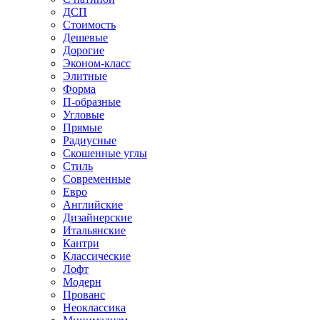
ДСП
Стоимость
Дешевые
Дорогие
Эконом-класс
Элитные
Форма
П-образные
Угловые
Прямые
Радиусные
Скошенные углы
Стиль
Современные
Евро
Английские
Дизайнерские
Итальянские
Кантри
Классические
Лофт
Модерн
Прованс
Неоклассика