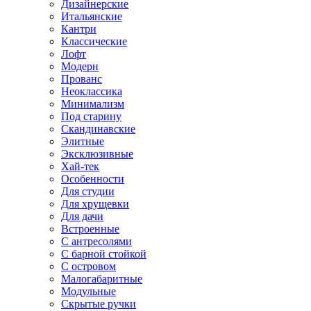
Дизайнерские
Итальянские
Кантри
Классические
Лофт
Модерн
Прованс
Неоклассика
Минимализм
Под старину
Скандинавские
Элитные
Эксклюзивные
Хай-тек
Особенности
Для студии
Для хрущевки
Для дачи
Встроенные
С антресолями
С барной стойкой
С островом
Малогабаритные
Модульные
Скрытые ручки