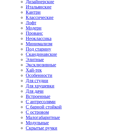
Дизайнерские
Итальянские
Кантри
Классические
Лофт
Модерн
Прованс
Неоклассика
Минимализм
Под старину
Скандинавские
Элитные
Эксклюзивные
Хай-тек
Особенности
Для студии
Для хрущевки
Для дачи
Встроенные
С антресолями
С барной стойкой
С островом
Малогабаритные
Модульные
Скрытые ручки