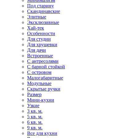
Минимализм
Под старину
Скандинавские
Элитные
Эксклюзивные
Хай-тек
Особенности
Для студии
Для хрущевки
Для дачи
Встроенные
С антресолями
С барной стойкой
С островом
Малогабаритные
Модульные
Скрытые ручки
Размер
Мини-кухни
Узкие
3 кв. м.
5 кв. м.
6 кв. м.
9 кв. м.
Все для кухни