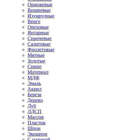
Оранжевые
Вишневые
Изумрудные
Венге
Ореховые
Янтарные
Сиреневые
Салатовые
Фиолетовые
Мятные
Золотые
Синие
Материал
МДФ
Эмаль
Акрил
Береза
Дерево
Дуб
ЛДСП
Массив
Пластик
Шпон
Экошпон
С патиной