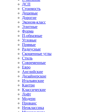
ДСП
Стоимость
Дешевые
Дорогие
Эконом-класс
Элитные
Форма
П-образные
Угловые
Прямые
Радиусные
Скошенные углы
Стиль
Современные
Евро
Английские
Дизайнерские
Итальянские
Кантри
Классические
Лофт
Модерн
Прованс
Неоклассика