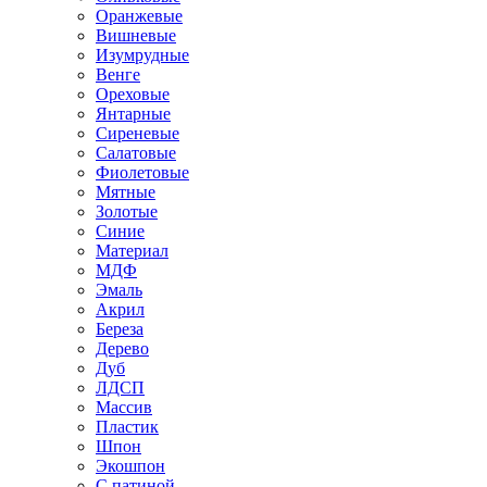
Оранжевые
Вишневые
Изумрудные
Венге
Ореховые
Янтарные
Сиреневые
Салатовые
Фиолетовые
Мятные
Золотые
Синие
Материал
МДФ
Эмаль
Акрил
Береза
Дерево
Дуб
ЛДСП
Массив
Пластик
Шпон
Экошпон
С патиной