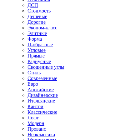
ДСП
Стоимость
Дешевые
Дорогие
Эконом-класс
Элитные
Форма
П-образные
Угловые
Прямые
Радиусные
Скошенные углы
Стиль
Современные
Евро
Английские
Дизайнерские
Итальянские
Кантри
Классические
Лофт
Модерн
Прованс
Неоклассика