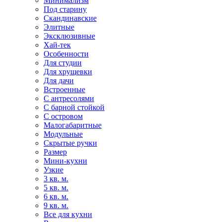
Минимализм
Под старину
Скандинавские
Элитные
Эксклюзивные
Хай-тек
Особенности
Для студии
Для хрущевки
Для дачи
Встроенные
С антресолями
С барной стойкой
С островом
Малогабаритные
Модульные
Скрытые ручки
Размер
Мини-кухни
Узкие
3 кв. м.
5 кв. м.
6 кв. м.
9 кв. м.
Все для кухни