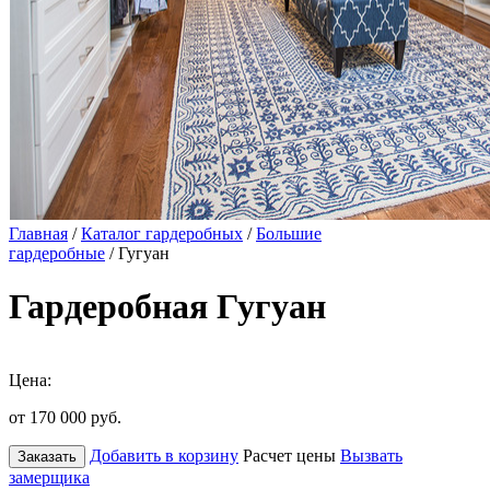
Главная
/
Каталог гардеробных
/
Большие
гардеробные
/ Гугуан
Гардеробная Гугуан
Цена:
от 170 000
руб.
Добавить в корзину
Расчет цены
Вызвать
Заказать
замерщика