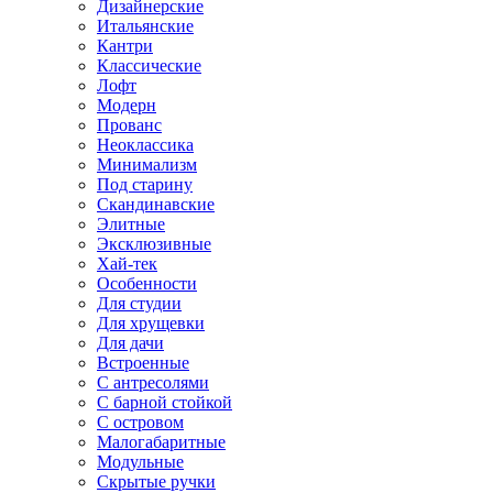
Дизайнерские
Итальянские
Кантри
Классические
Лофт
Модерн
Прованс
Неоклассика
Минимализм
Под старину
Скандинавские
Элитные
Эксклюзивные
Хай-тек
Особенности
Для студии
Для хрущевки
Для дачи
Встроенные
С антресолями
С барной стойкой
С островом
Малогабаритные
Модульные
Скрытые ручки