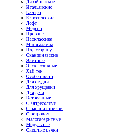
Дизайнерские
Итальянские
Кантри
Классические
Лофт
Модерн
Прованс
Неоклассика
Минимализм
Под старину
Скандинавские
Элитные
Эксклюзивные
Хай-тек
Особенности
Для студии
Для хрущевки
Для дачи
Встроенные
С антресолями
С барной стойкой
С островом
Малогабаритные
Модульные
Скрытые ручки