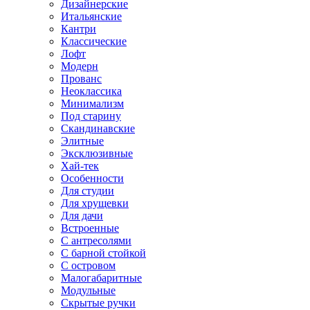
Дизайнерские
Итальянские
Кантри
Классические
Лофт
Модерн
Прованс
Неоклассика
Минимализм
Под старину
Скандинавские
Элитные
Эксклюзивные
Хай-тек
Особенности
Для студии
Для хрущевки
Для дачи
Встроенные
С антресолями
С барной стойкой
С островом
Малогабаритные
Модульные
Скрытые ручки