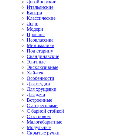
Дизайнерские
Итальянские
Кантри
Классические
Лофт
Модерн
Прованс
Неоклассика
Минимализм
Под старину
Скандинавские
Элитные
Эксклюзивные
Хай-тек
Особенности
Для студии
Для хрущевки
Для дачи
Встроенные
С антресолями
С барной стойкой
С островом
Малогабаритные
Модульные
Скрытые ручки