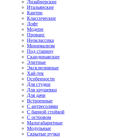
Дизайнерские
Итальянские
Кантри
Классические
Лофт
Модерн
Прованс
Неоклассика
Минимализм
Под старину
Скандинавские
Элитные
Эксклюзивные
Хай-тек
Особенности
Для студии
Для хрущевки
Для дачи
Встроенные
С антресолями
С барной стойкой
С островом
Малогабаритные
Модульные
Скрытые ручки