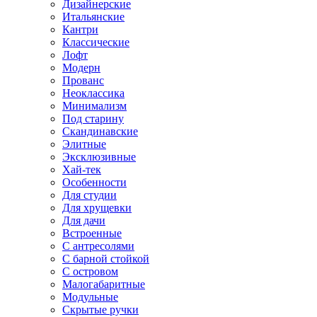
Дизайнерские
Итальянские
Кантри
Классические
Лофт
Модерн
Прованс
Неоклассика
Минимализм
Под старину
Скандинавские
Элитные
Эксклюзивные
Хай-тек
Особенности
Для студии
Для хрущевки
Для дачи
Встроенные
С антресолями
С барной стойкой
С островом
Малогабаритные
Модульные
Скрытые ручки