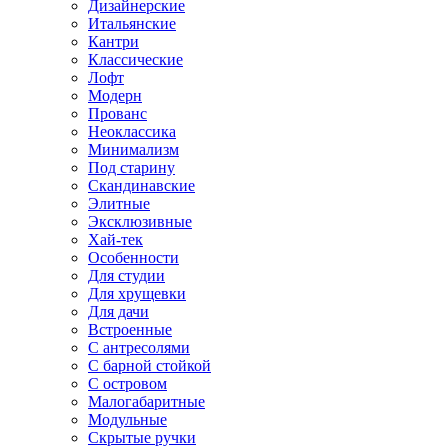
Дизайнерские
Итальянские
Кантри
Классические
Лофт
Модерн
Прованс
Неоклассика
Минимализм
Под старину
Скандинавские
Элитные
Эксклюзивные
Хай-тек
Особенности
Для студии
Для хрущевки
Для дачи
Встроенные
С антресолями
С барной стойкой
С островом
Малогабаритные
Модульные
Скрытые ручки