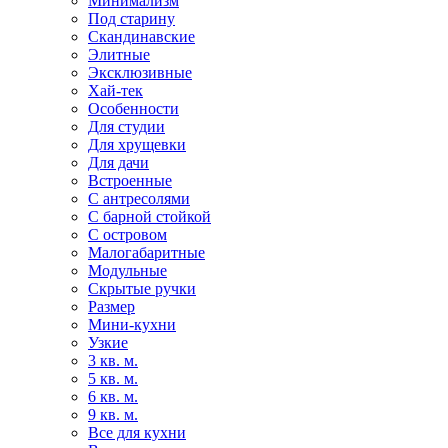
Минимализм
Под старину
Скандинавские
Элитные
Эксклюзивные
Хай-тек
Особенности
Для студии
Для хрущевки
Для дачи
Встроенные
С антресолями
С барной стойкой
С островом
Малогабаритные
Модульные
Скрытые ручки
Размер
Мини-кухни
Узкие
3 кв. м.
5 кв. м.
6 кв. м.
9 кв. м.
Все для кухни