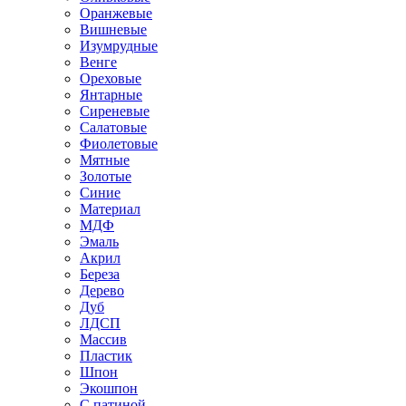
Оранжевые
Вишневые
Изумрудные
Венге
Ореховые
Янтарные
Сиреневые
Салатовые
Фиолетовые
Мятные
Золотые
Синие
Материал
МДФ
Эмаль
Акрил
Береза
Дерево
Дуб
ЛДСП
Массив
Пластик
Шпон
Экошпон
С патиной