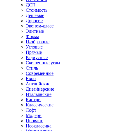
ДСП
Стоимость
Дешевые
Дорогие
Эконом-класс
Элитные
Форма
П-образные
Угловые
Прямые
Радиусные
Скошенные углы
Стиль
Современные
Евро
Английские
Дизайнерские
Итальянские
Кантри
Классические
Лофт
Модерн
Прованс
Неоклассика