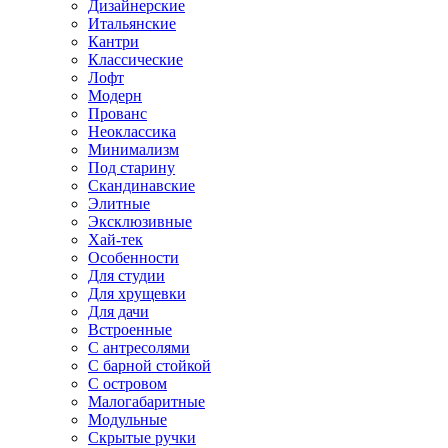
Дизайнерские
Итальянские
Кантри
Классические
Лофт
Модерн
Прованс
Неоклассика
Минимализм
Под старину
Скандинавские
Элитные
Эксклюзивные
Хай-тек
Особенности
Для студии
Для хрущевки
Для дачи
Встроенные
С антресолями
С барной стойкой
С островом
Малогабаритные
Модульные
Скрытые ручки