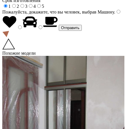
Срок изготовления
1
2
3
4
5
Пожалуйста, докажите, что вы человек, выбрав
Машину
.
Похожие модели