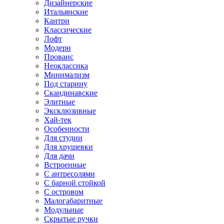
Дизайнерские
Итальянские
Кантри
Классические
Лофт
Модерн
Прованс
Неоклассика
Минимализм
Под старину
Скандинавские
Элитные
Эксклюзивные
Хай-тек
Особенности
Для студии
Для хрущевки
Для дачи
Встроенные
С антресолями
С барной стойкой
С островом
Малогабаритные
Модульные
Скрытые ручки