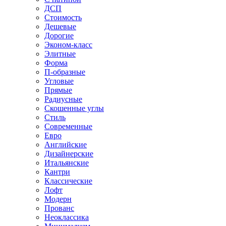
ДСП
Стоимость
Дешевые
Дорогие
Эконом-класс
Элитные
Форма
П-образные
Угловые
Прямые
Радиусные
Скошенные углы
Стиль
Современные
Евро
Английские
Дизайнерские
Итальянские
Кантри
Классические
Лофт
Модерн
Прованс
Неоклассика