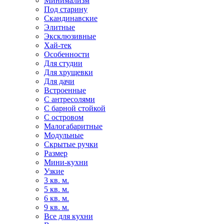
Минимализм
Под старину
Скандинавские
Элитные
Эксклюзивные
Хай-тек
Особенности
Для студии
Для хрущевки
Для дачи
Встроенные
С антресолями
С барной стойкой
С островом
Малогабаритные
Модульные
Скрытые ручки
Размер
Мини-кухни
Узкие
3 кв. м.
5 кв. м.
6 кв. м.
9 кв. м.
Все для кухни