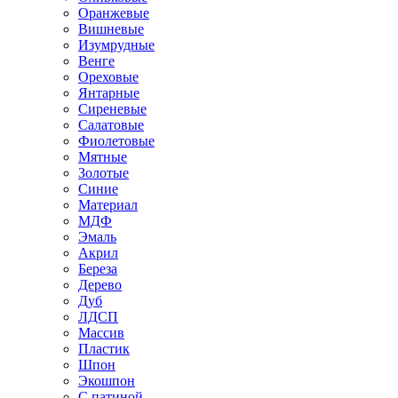
Оранжевые
Вишневые
Изумрудные
Венге
Ореховые
Янтарные
Сиреневые
Салатовые
Фиолетовые
Мятные
Золотые
Синие
Материал
МДФ
Эмаль
Акрил
Береза
Дерево
Дуб
ЛДСП
Массив
Пластик
Шпон
Экошпон
С патиной