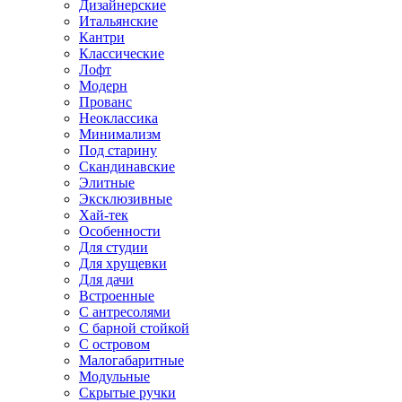
Дизайнерские
Итальянские
Кантри
Классические
Лофт
Модерн
Прованс
Неоклассика
Минимализм
Под старину
Скандинавские
Элитные
Эксклюзивные
Хай-тек
Особенности
Для студии
Для хрущевки
Для дачи
Встроенные
С антресолями
С барной стойкой
С островом
Малогабаритные
Модульные
Скрытые ручки