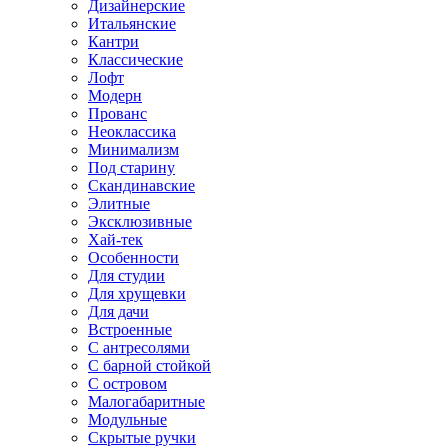
Дизайнерские
Итальянские
Кантри
Классические
Лофт
Модерн
Прованс
Неоклассика
Минимализм
Под старину
Скандинавские
Элитные
Эксклюзивные
Хай-тек
Особенности
Для студии
Для хрущевки
Для дачи
Встроенные
С антресолями
С барной стойкой
С островом
Малогабаритные
Модульные
Скрытые ручки