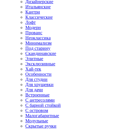
Дизайнерские
Итальянские
Кантри
Классические
Лофт
Модерн
Прованс
Неоклассика
Минимализм
Под старину
Скандинавские
Элитные
Эксклюзивные
Хай-тек
Особенности
Для студии
Для хрущевки
Для дачи
Встроенные
С антресолями
С барной стойкой
С островом
Малогабаритные
Модульные
Скрытые ручки