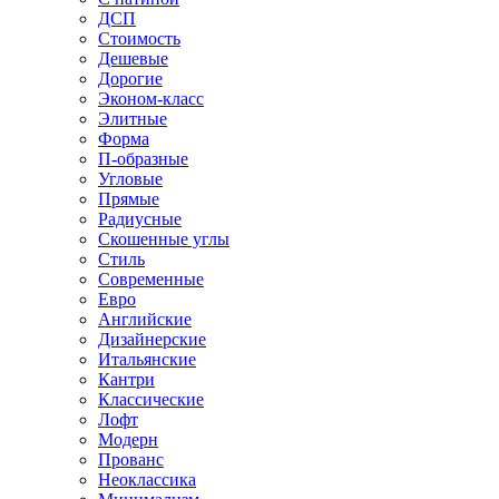
ДСП
Стоимость
Дешевые
Дорогие
Эконом-класс
Элитные
Форма
П-образные
Угловые
Прямые
Радиусные
Скошенные углы
Стиль
Современные
Евро
Английские
Дизайнерские
Итальянские
Кантри
Классические
Лофт
Модерн
Прованс
Неоклассика