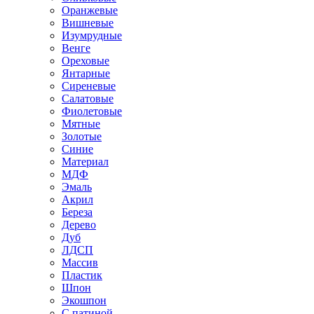
Оранжевые
Вишневые
Изумрудные
Венге
Ореховые
Янтарные
Сиреневые
Салатовые
Фиолетовые
Мятные
Золотые
Синие
Материал
МДФ
Эмаль
Акрил
Береза
Дерево
Дуб
ЛДСП
Массив
Пластик
Шпон
Экошпон
С патиной