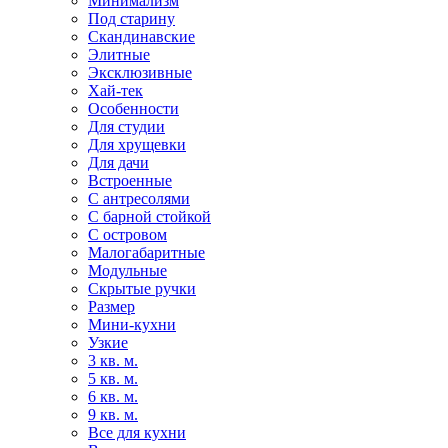
Минимализм
Под старину
Скандинавские
Элитные
Эксклюзивные
Хай-тек
Особенности
Для студии
Для хрущевки
Для дачи
Встроенные
С антресолями
С барной стойкой
С островом
Малогабаритные
Модульные
Скрытые ручки
Размер
Мини-кухни
Узкие
3 кв. м.
5 кв. м.
6 кв. м.
9 кв. м.
Все для кухни