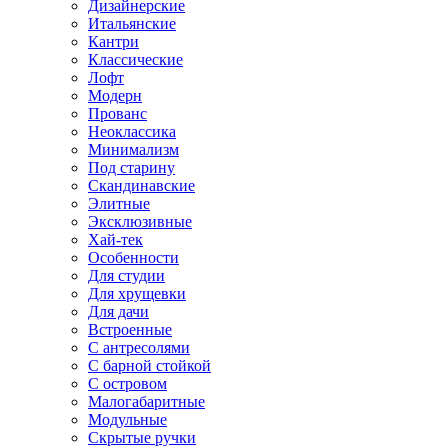
Дизайнерские
Итальянские
Кантри
Классические
Лофт
Модерн
Прованс
Неоклассика
Минимализм
Под старину
Скандинавские
Элитные
Эксклюзивные
Хай-тек
Особенности
Для студии
Для хрущевки
Для дачи
Встроенные
С антресолями
С барной стойкой
С островом
Малогабаритные
Модульные
Скрытые ручки