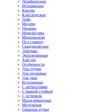
Дизайнерские
Итальянские
Кантри
Классические
Лофт
Модерн
Прованс
Неоклассика
Минимализм
Под старину
Скандинавские
Элитные
Эксклюзивные
Хай-тек
Особенности
Для студии
Для хрущевки
Для дачи
Встроенные
С антресолями
С барной стойкой
С островом
Малогабаритные
Модульные
Скрытые ручки